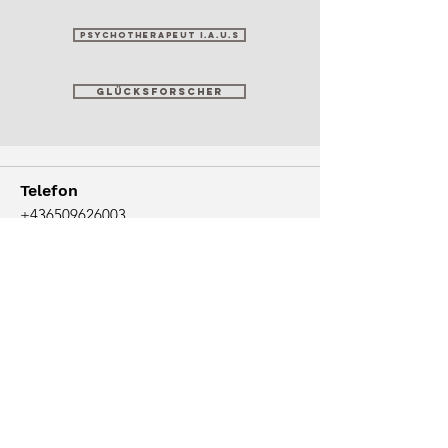
Psychotherapeut i.A.u.S
Glücksforscher
Telefon
+436509626003
E-Mail Adresse
mitterwallner.michael@gmail.com
Praxis
Wollzeile 31/Top 13
1010 Wien
Termine nur nach Voranmeldung
Impressum
Datenschutz & Cookies
© 2024 Michael Mitterwallner